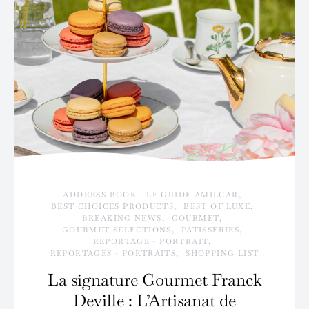
ADDRESS BOOK - LE GUIDE AMILCAR
BEST CHOICES PRODUCTS
BEST OF LUXE
BREAKING NEWS
GOURMET
GOURMET SELECTIONS
PÂTISSERIES
REPORTAGE - PORTRAIT
REPORTAGES - PORTRAITS
SHOPPING LIST
La signature Gourmet Franck
Deville : L’Artisanat de