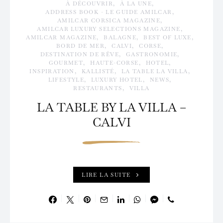
À DÉCOUVRIR
À LA UNE
ADDRESS BOOK - LE GUIDE AMILCAR
AMILCAR CORSICA MAGAZINE
AMILCAR LUXURY SELECTIONS MAGAZINE
AMILCAR MAGAZINE
BALAGNE
BEST OF LUXE
BORD DE MER
CALVI
CORSE
DESTINATION DE RÊVE
GASTRONOMIE
GOURMET
HAUTE-CORSE
HOTEL
INSPIRATION
KALLISTÉ
LA TABLE LA VILLA
LIFESTYLE
LUXURY HOTEL
NEWS
RESTAURANTS
VILLA
LA TABLE BY LA VILLA –
CALVI
LIRE LA SUITE