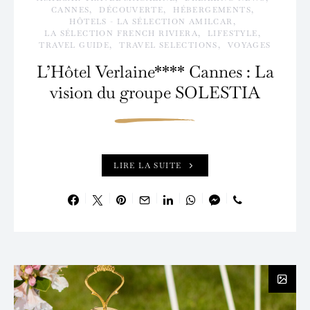
CANNES
DÉCOUVERTE
HÉBERGEMENTS
HÔTELS - LA SÉLECTION AMILCAR
LA SÉLECTION FRENCH RIVIERA
LIFESTYLE
TRAVEL GUIDE
TRAVEL SELECTIONS
VOYAGES
L’Hôtel Verlaine**** Cannes : La
vision du groupe SOLESTIA
LIRE LA SUITE