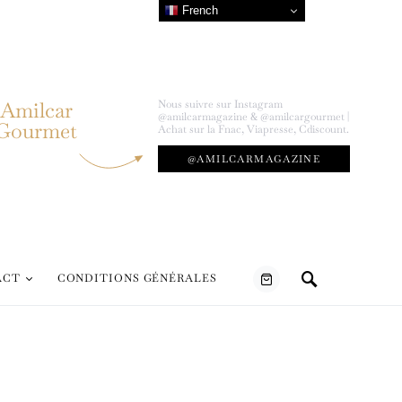
French
Amilcar
Nous suivre sur Instagram
@amilcarmagazine & @amilcargourmet |
Gourmet
Achat sur la Fnac, Viapresse, Cdiscount.
@AMILCARMAGAZINE
ACT
CONDITIONS GÉNÉRALES