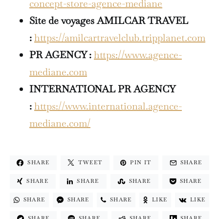
concept-store-agence-mediane
Site de voyages AMILCAR TRAVEL
:
https://amilcartravelclub.tripplanet.com
PR AGENCY :
https://www.agence-
mediane.com
INTERNATIONAL
PR AGENCY
:
https://www.international.agence-
mediane.com/
SHARE
TWEET
PIN IT
SHARE
SHARE
SHARE
SHARE
SHARE
SHARE
SHARE
SHARE
LIKE
LIKE
SHARE
SHARE
SHARE
SHARE