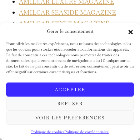
AMILCAR LUXURY MAGAZINE
AMILCAR SEASIDE MAGAZINE
AMILCAR STYLE MAGAZINE
Gérer le consentement
AMILCAR STYLE & BEAUTY
MAGAZINE
Pour offrir les meilleures expériences, nous utilisons des technologies telles
que les cookies pour stocker et/ou accéder aux informations des appareils.
AMILCAR BEAUTY MAGAZINE
Le fait de consentir à ces technologies nous permettra de traiter des
données telles que le comportement de navigation ou les ID uniques sur ce
AMILCAR FASHION MAGAZINE
site. Le fait de ne pas consentir ou de retirer son consentement peut avoir un
effet négatif sur certaines caractéristiques et fonctions.
AMILCAR MEN’S MAGAZINE
AMILCAR MOTORS MAGAZINE
ACCEPTER
AMILCAR GOURMET MAGAZINE
REFUSER
AMILCAR DESIGN MAGAZINE
VOIR LES PRÉFÉRENCES
AMILCAR BUSINESS MAGAZINE
AMILCAR KIDS MAGAZINE
Politique de cookies
Politique de confidentialité