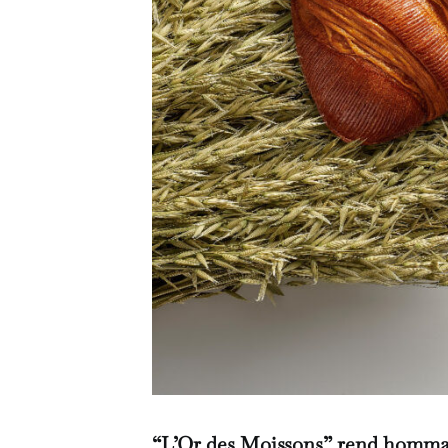
“L’Or des Moissons” rend hommag