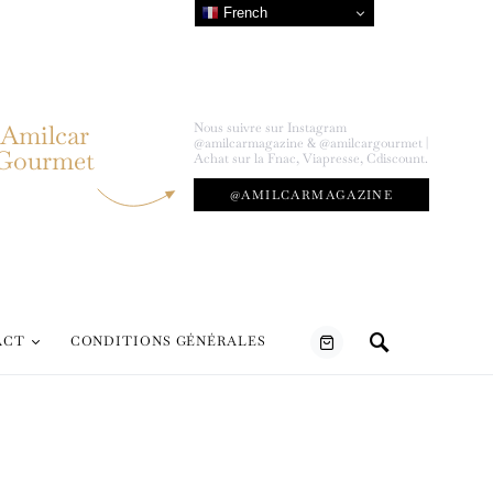
French
Amilcar
Nous suivre sur Instagram
@amilcarmagazine & @amilcargourmet |
Gourmet
Achat sur la Fnac, Viapresse, Cdiscount.
@AMILCARMAGAZINE
ACT
CONDITIONS GÉNÉRALES