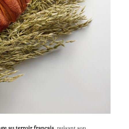
e au terroir français
, puisant son