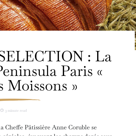
ELECTION : La
Peninsula Paris «
s Moissons »
3 minute read
 la Cheffe Pâtissière Anne Coruble se