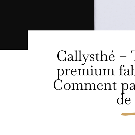
Callysthé – 
premium fab
Comment pass
de