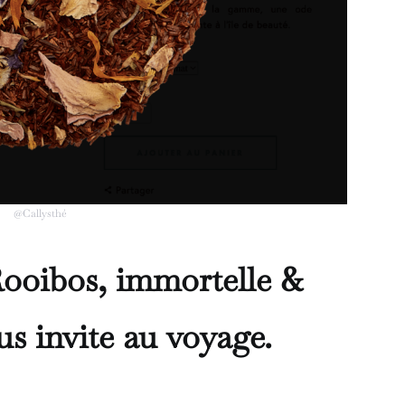
@Callysthé
Rooibos, immortelle &
us invite au voyage.