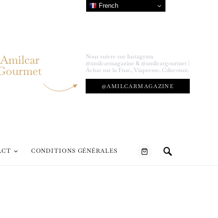
French
Amilcar
Nous suivre sur Instagram
@amilcarmagazine & @amilcargourmet |
Gourmet
Achat sur la Fnac, Viapresse, Cdiscount.
@AMILCARMAGAZINE
ACT
CONDITIONS GÉNÉRALES