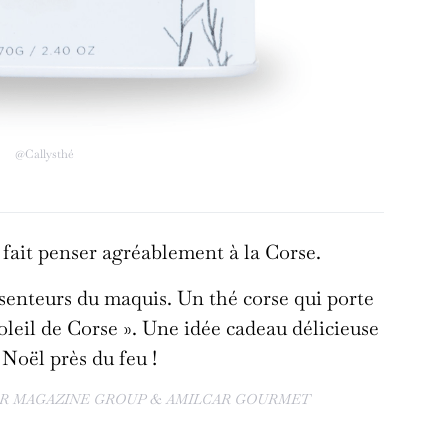
@Callysthé
fait penser agréablement à la Corse.
 senteurs du maquis. Un thé corse qui porte
oleil de Corse ». Une idée cadeau délicieuse
Noël près du feu !
R MAGAZINE GROUP & AMILCAR GOURMET