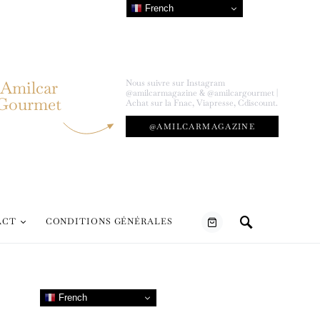
French
Amilcar
Nous suivre sur Instagram
@amilcarmagazine & @amilcargourmet |
Gourmet
Achat sur la Fnac, Viapresse, Cdiscount.
@AMILCARMAGAZINE
ACT
CONDITIONS GÉNÉRALES
French