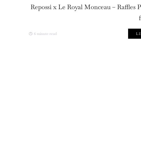
Repossi x Le Royal Monceau – Raffles Par
6 minute read
LI