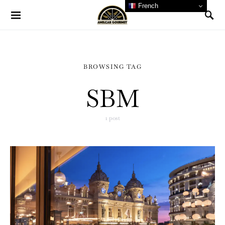
French
BROWSING TAG
SBM
1 post