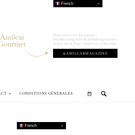
French
Amilcar
Nous suivre sur Instagram
@amilcarmagazine & @amilcargourmet |
Gourmet
Achat sur la Fnac, Viapresse, Cdiscount.
@AMILCARMAGAZINE
ACT
CONDITIONS GÉNÉRALES
French