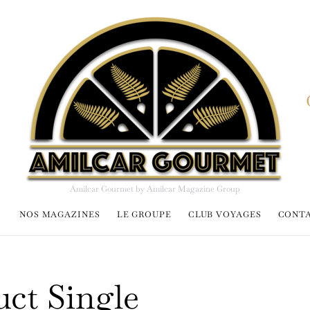
Amilcar Gourmet by Amilcar Magazine Group
NOS MAGAZINES
LE GROUPE
CLUB VOYAGES
CONT
ct Single