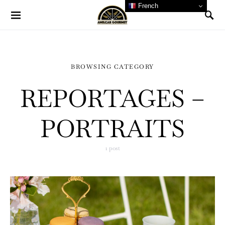
French
BROWSING CATEGORY
REPORTAGES –
PORTRAITS
1 post