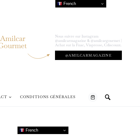
French
Amilcar
Nous suivre sur Instagram
@amilcarmagazine & @amilcargourmet |
Gourmet
Achat sur la Fnac, Viapresse, Cdiscount.
@AMILCARMAGAZINE
ACT
CONDITIONS GÉNÉRALES
French