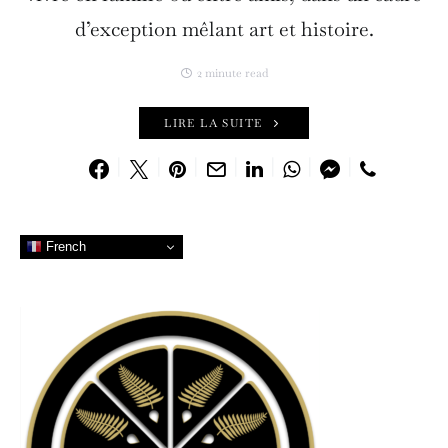
d’exception mêlant art et histoire.
2 minute read
LIRE LA SUITE
French