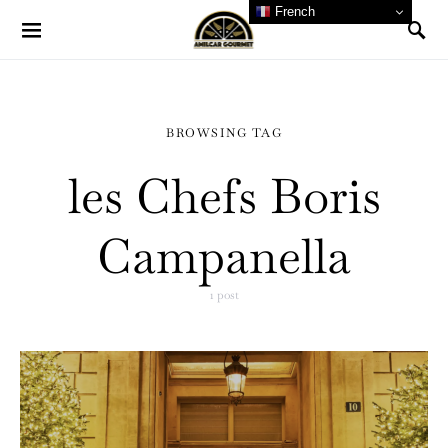
French
BROWSING TAG
les Chefs Boris
Campanella
1 post