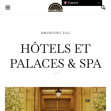
French
BROWSING TAG
HÔTELS ET
PALACES & SPA
1 post