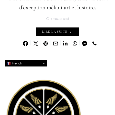
d’exception mêlant art et histoire.
2 minute read
LIRE LA SUITE
French