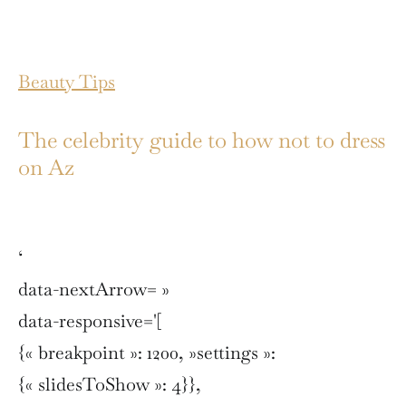
Beauty Tips
The celebrity guide to how not to dress
on Az
‘
data-nextArrow= »
data-responsive='[
{« breakpoint »: 1200, »settings »:
{« slidesToShow »: 4}},