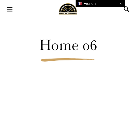
French
Home 06