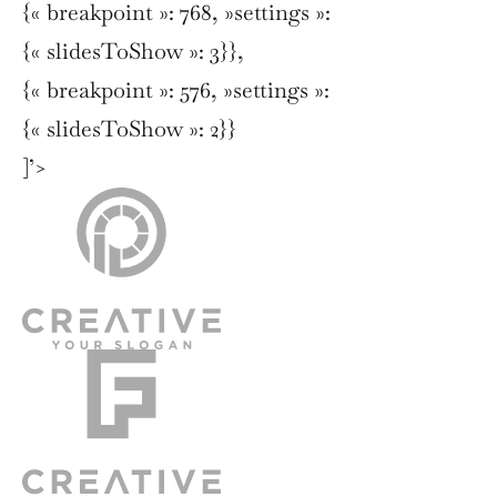
{« breakpoint »: 768, »settings »:
{« slidesToShow »: 3}},
{« breakpoint »: 576, »settings »:
{« slidesToShow »: 2}}
]’>