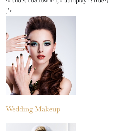
{« slidesToShow »: 1, « autoplay »: true}}
]’>
Wedding Makeup